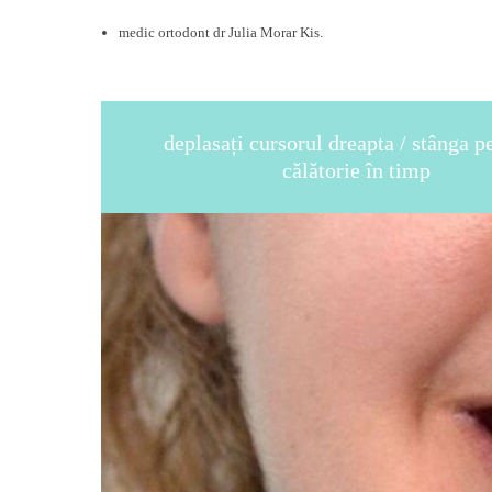
medic ortodont dr Julia Morar Kis.
deplasați cursorul dreapta / stânga p
călătorie în timp