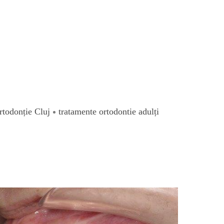
rtodonție Cluj
tratamente ortodontie adulți