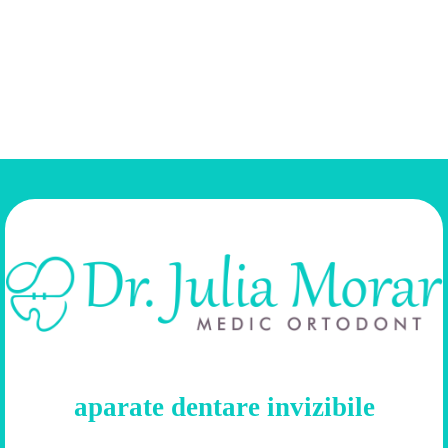
(tratament ortodontic cu Invisalign)
crearea de spațiu pentru alinierea dentară, corectarea ocluziei
CONTINUE READING
aparate dentare invizibile