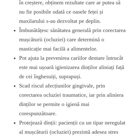
în creștere, obținem rezultate care ar putea să
nu fie posibile odată ce oasele feței și
maxilarului s-au dezvoltat pe deplin.
Îmbunătățesc sănătatea generală prin corectarea
mușcăturii (ocluziei) care determină o
masticație mai facilă a alimentelor.
Pot ajuta la prevenirea cariilor dentare întrucât
este mai ușoară igienizarea dinților aliniați față
de cei înghesuiți, suprapuși.
Scad riscul afecțiunilor gingivale, prin
corectarea ocluziei traumatice, iar prin aliniera
dinților se permite o igienă mai
corespunzătoare.
Protejează dinții: pacienții cu un tipar neregulat
al mușcăturii (ocluziei) prezintă adesea stres