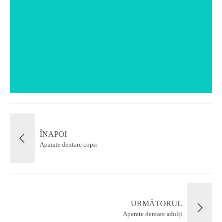
Disjunctoarele au rolul de a mări arcada
superioară, astfel încât toți dinții să poată fi aliniați
corespunzător.
VEZI DETALII
ÎNAPOI
Aparate dentare copii
URMĂTORUL
Aparate dentare adulți